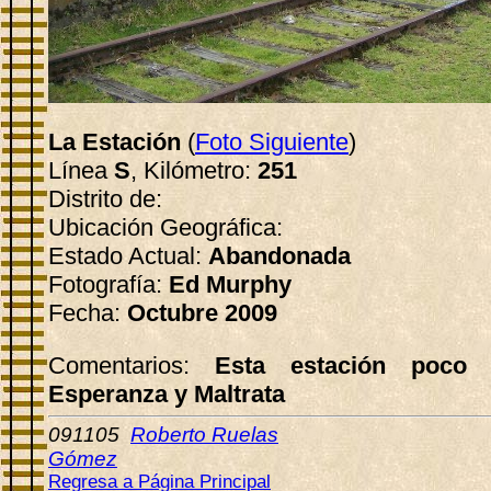
La Estación
(
Foto Siguiente
)
Línea
S
, Kilómetro:
251
Distrito de:
Ubicación Geográfica:
Estado Actual:
Abandonada
Fotografía:
Ed Murphy
Fecha:
Octubre 2009
Comentarios:
Esta estación poco 
Esperanza y Maltrata
091105
Roberto Ruelas
Gómez
Regresa a Página Principal